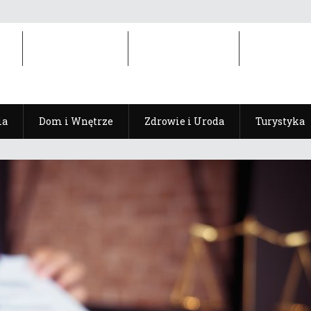
ia
Dom i Wnętrze
Zdrowie i Uroda
Turystyka
ia
Dom i Wnętrze
Zdrowie i Uroda
Turystyka