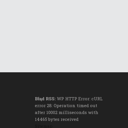
Błąd RSS:
WP HTTP Error: cURL
error 28: Operation timed out
after 10002 milliseconds with
14465 bytes received
Sitemap