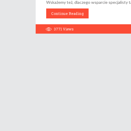
Wskażemy też, dlaczego wsparcie specjalisty 
Continue Reading
3771
Views