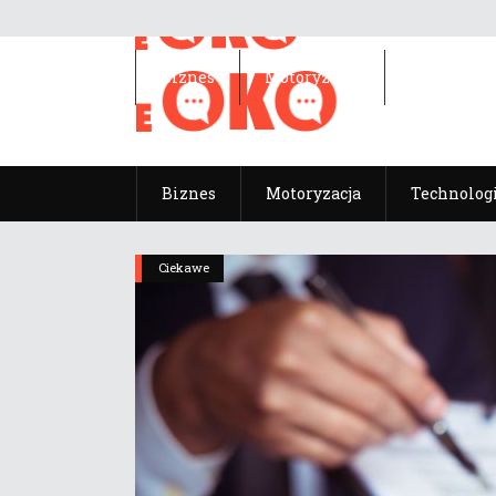
Biznes
Motoryzacja
Technolog
Biznes
Motoryzacja
Technolog
Ciekawe