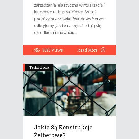
zarządzania, elastyczną wirtualizację i
kluczowe usługi sieciowe. W tej
podróży przez świat Windows Server
odkryjemy, jak te narzędzia stają się
ośrodkiem innowacji,
3685
Views
Read More
Technologia
Jakie Są Konstrukcje
Żelbetowe?