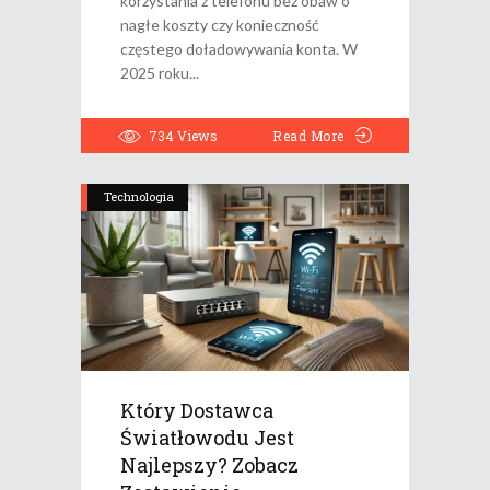
korzystania z telefonu bez obaw o
nagłe koszty czy konieczność
częstego doładowywania konta. W
2025 roku
734
Views
Read More
Technologia
Który Dostawca
Światłowodu Jest
Najlepszy? Zobacz