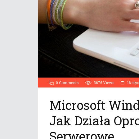
0 Comments
3676
Views
16 sty
Microsoft Win
Jak Działa Op
Serwerowe