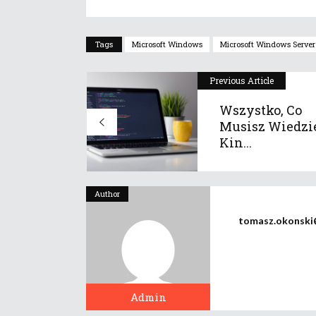
Tags
Microsoft Windows
Microsoft Windows Server
Previous Article
Wszystko, Co
Musisz Wiedzi
Kin...
Author
tomasz.okonski
Admin