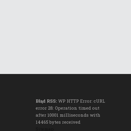
Błąd RSS:
WP HTTP Error: cURL
error 28: Operation timed out
after 10001 milliseconds with
14465 bytes received
Sitemap