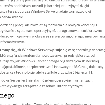
mieniających się potrzeb użytkowników i przedsiębiorstw. To właśni
erów osobistych, uczynił je bardziej intuicyjnymi dzięki
ws, a teraz, poprzez Windows Server, nadaje ton rozwojowi
a całym świecie.
codzienną pracę, ale również są motorem dla nowych koncepcji i
est głównie z systemami operacyjnymi, oprogramowaniem biurowym
st kluczowym ogniwem w obszarze serwerowym, oferując niezrównaną
 informatycznymi.
rzymy się, jak Windows Server wpisuje się w tę szeroką panoram
, które są fundamentem dla nowoczesnych przedsiębiorstw, od
alizujemy, jak Windows Server pomaga organizacjom skuteczniej
ając stabilność, bezpieczeństwo i innowacyjność. Czytaj dalej, aby
dostarcza technologię, ale kształtuje przyszłość biznesu i IT.
ws Server jest niejako mózgiem operacyjnym organizacji,
do efektywnego zarządzania zasobami informatycznymi.
jnego
 pełni wiele funkcji. Zapewnia interfejs użytkownika oraz