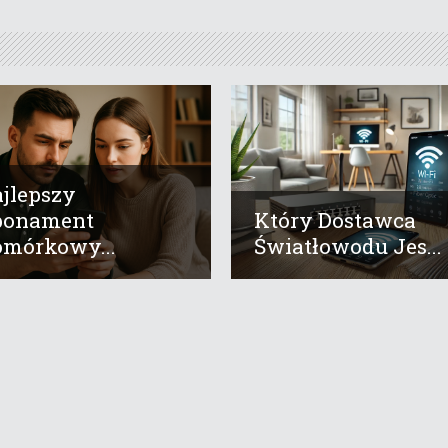
jlepszy
bonament
Który Dostawca
mórkowy...
Światłowodu Jes...