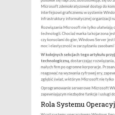
posuwał się naprzód, dostosowując się do z
Microsoft zdemokratyzował dostęp do komput
interfejsowi graficznemu w systemie Windo
infrastruktury informatycznej organizacji n
Rozwiązania Microsoft nie tylko ułatwiają 
technologii. Chociaż marka ta kojarzona j
czy konsolami do gier, Windows Server je
moc i elastyczność w zarządzaniu zasobami
W kolejnych sekcjach tego artykułu przyj
technologiczną
, dostarczając rozwiązania
małych firm po ogromne korporacje. Przean
reagować na wyzwania cyfrowej ery, zapewni
zgłębić świat, w którym Microsoft nie tylko 
Oprogramowanie serwerowe Microsoft Windo
zapewniającym niezbędne funkcje i usługi 
Rola Systemu Operacy
W roli systemu operacyjnego Windows Server