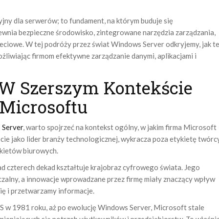
jny dla serwerów; to fundament, na którym buduje się
pewnia bezpieczne środowisko, zintegrowane narzędzia zarządzania,
sieciowe. W tej podróży przez świat Windows Server odkryjemy, jak t
ożliwiając firmom efektywne zarządzanie danymi, aplikacjami i
W Szerszym Kontekście
Microsoftu
 Server
, warto spojrzeć na kontekst ogólny, w jakim firma Microsoft
cie jako lider branży technologicznej, wykracza poza etykietę twórc
kietów biurowych.
ad czterech dekad kształtuje krajobraz cyfrowego świata. Jego
czalny, a innowacje wprowadzane przez firmę miały znaczący wpływ
ię i przetwarzamy informacje.
w 1981 roku, aż po ewolucję Windows Server, Microsoft stale