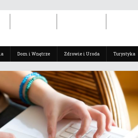
ia
Dom i Wnętrze
Zdrowie i Uroda
Turystyka
ia
Dom i Wnętrze
Zdrowie i Uroda
Turystyka