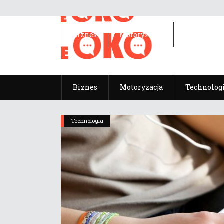
Biznes
Motoryzacja
Technolog
Biznes
Motoryzacja
Technolog
Technologia