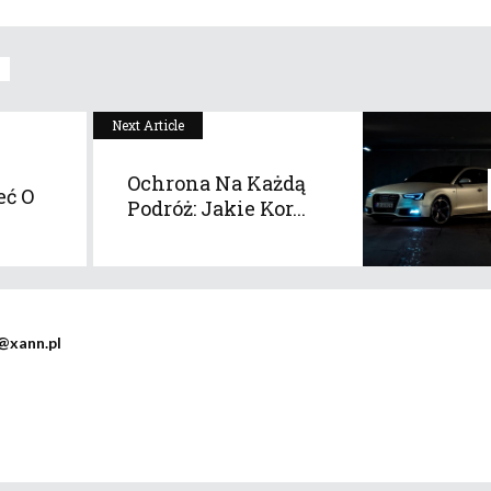
Next Article
Ochrona Na Każdą
eć O
Podróż: Jakie Kor...
@xann.pl