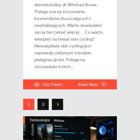
dermatolożkę, dr Whitney Bowe.
Polega ona na stosowaniu
kosmetyków złuszczających i
rewitalizujących. Warto dowiedzieć
się na ten temat więcej. Co warto
wiedzieć na temat skin cycling?
Niewątpliwie skin cycling jest
naprawdę ciekawym trendem
pielęgnacyjnym. Polega na
stosowaniu trzech
1122
Views
Read More
1
2
Technologia