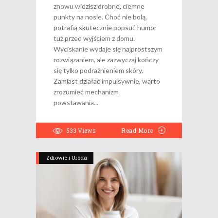
znowu widzisz drobne, ciemne
punkty na nosie. Choć nie bolą,
potrafią skutecznie popsuć humor
tuż przed wyjściem z domu.
Wyciskanie wydaje się najprostszym
rozwiązaniem, ale zazwyczaj kończy
się tylko podrażnieniem skóry.
Zamiast działać impulsywnie, warto
zrozumieć mechanizm
powstawania
533
Views
Read More
Zdrowie i Uroda