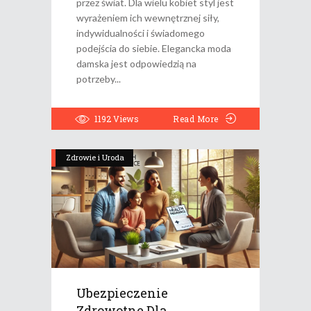
przez świat. Dla wielu kobiet styl jest
wyrażeniem ich wewnętrznej siły,
indywidualności i świadomego
podejścia do siebie. Elegancka moda
damska jest odpowiedzią na
potrzeby
1192
Views
Read More
Zdrowie i Uroda
Ubezpieczenie
Zdrowotne Dla