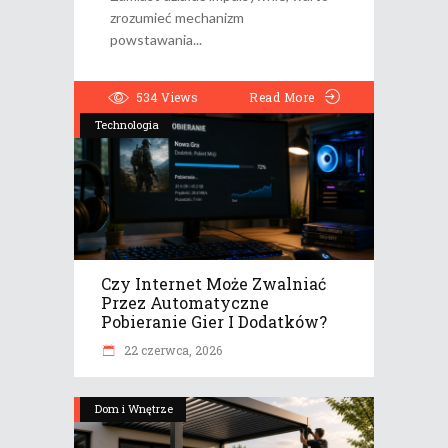
zrozumieć mechanizm
powstawania
534
Views
Read More
Technologia
Czy Internet Może Zwalniać
Przez Automatyczne
Pobieranie Gier I Dodatków?
22 czerwca, 2026
Dom i Wnętrze