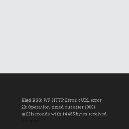
Błąd RSS:
WP HTTP Error: cURL error
28: Operation timed out after 10001
milliseconds with 14465 bytes received
Sitemap