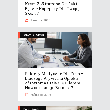
Krem Z Witaminą C – Jaki
Będzie Najlepszy Dla Twojej
Skóry?
3 marca, 2026
Zdrowie i Uroda
Pakiety Medyczne Dla Firm –
Dlaczego Prywatna Opieka
Zdrowotna Stała Się Filarem
Nowoczesnego Biznesu?
26 lutego, 2026
Dom i Wnętrze