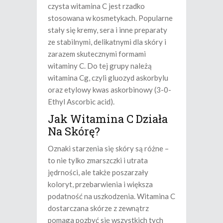
czysta witamina C jest rzadko
stosowana w kosmetykach. Popularne
stały się kremy, sera i inne preparaty
ze stabilnymi, delikatnymi dla skóry i
zarazem skutecznymi formami
witaminy C. Do tej grupy należą
witamina Cg, czyli gluozyd askorbylu
oraz etylowy kwas askorbinowy (3-0-
Ethyl Ascorbic acid).
Jak Witamina C Działa
Na Skórę?
Oznaki starzenia się skóry są różne –
to nie tylko zmarszczki i utrata
jędrności, ale także poszarzały
koloryt, przebarwienia i większa
podatność na uszkodzenia. Witamina C
dostarczana skórze z zewnątrz
pomaga pozbyć się wszystkich tych