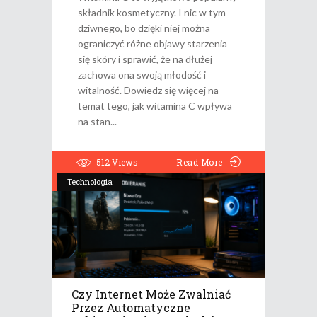
składnik kosmetyczny. I nic w tym
dziwnego, bo dzięki niej można
ograniczyć różne objawy starzenia
się skóry i sprawić, że na dłużej
zachowa ona swoją młodość i
witalność. Dowiedz się więcej na
temat tego, jak witamina C wpływa
na stan
512
Views
Read More
Technologia
Czy Internet Może Zwalniać
Przez Automatyczne