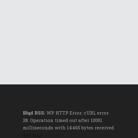
Błąd RSS:
WP HTTP Error: cURL error
28: Operation timed out after 10001
milliseconds with 14465 bytes received
Sitemap