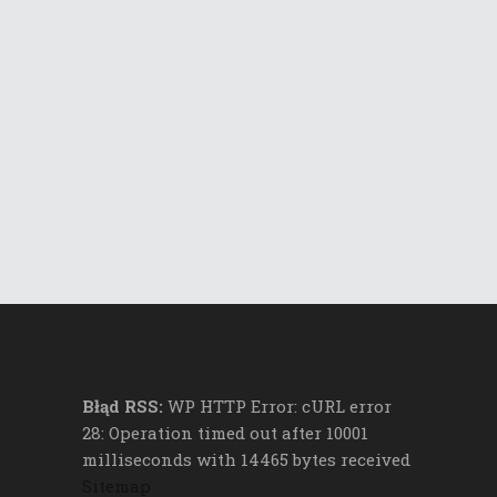
Błąd RSS:
WP HTTP Error: cURL error
28: Operation timed out after 10001
milliseconds with 14465 bytes received
Sitemap