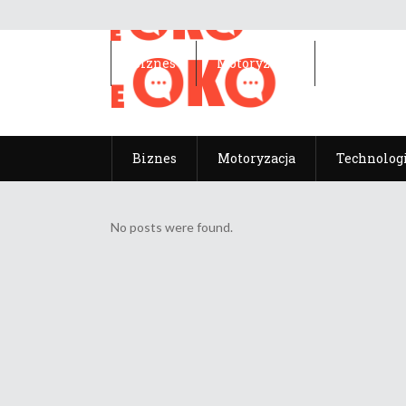
Biznes
Motoryzacja
Technolog
Biznes
Motoryzacja
Technolog
No posts were found.