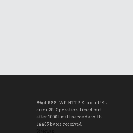
Błąd RSS:
WP HTTP Error: cURL
error 28: Operation timed out
after 10001 milliseconds with
14465 bytes received
Sitemap