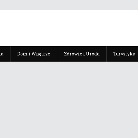
ia
Dom i Wnętrze
Zdrowie i Uroda
Turystyka
ia
Dom i Wnętrze
Zdrowie i Uroda
Turystyka