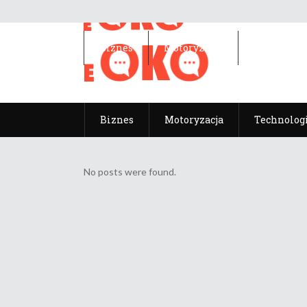
Biznes
Motoryzacja
Technolog
Biznes
Motoryzacja
Technolog
No posts were found.