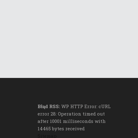
Błąd RSS:
WP HTTP Error: cURL
error 28: Operation timed out
after 10001 milliseconds with
14465 bytes received
Sitemap