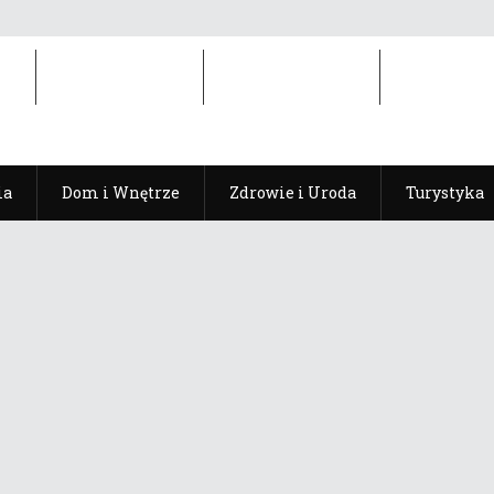
ia
Dom i Wnętrze
Zdrowie i Uroda
Turystyka
ia
Dom i Wnętrze
Zdrowie i Uroda
Turystyka