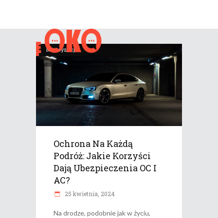
Motoryzacja
Ochrona Na Każdą
Podróż: Jakie Korzyści
Dają Ubezpieczenia OC I
AC?
25 kwietnia, 2024
Na drodze, podobnie jak w życiu,