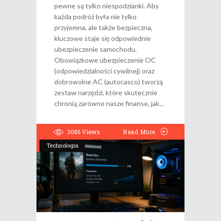
pewne są tylko niespodzianki. Aby
każda podróż była nie tylko
przyjemna, ale także bezpieczna,
kluczowe staje się odpowiednie
ubezpieczenie samochodu.
Obowiązkowe ubezpieczenie OC
(odpowiedzialności cywilnej) oraz
dobrowolne AC (autocasco) tworzą
zestaw narzędzi, które skutecznie
chronią zarówno nasze finanse, jak
3086
Views
Read More
Technologia