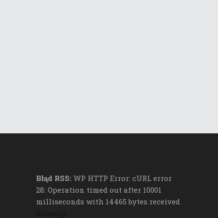
Błąd RSS:
WP HTTP Error: cURL error
28: Operation timed out after 10001
milliseconds with 14465 bytes received
Sitemap