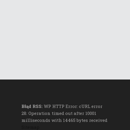
Błąd RSS:
WP HTTP Error: cURL error
28: Operation timed out after 10001
milliseconds with 14465 bytes received
Sitemap