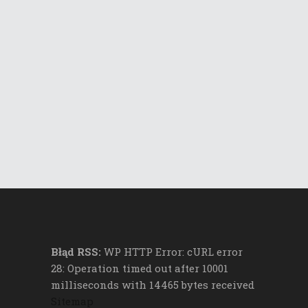
Błąd RSS:
WP HTTP Error: cURL error
28: Operation timed out after 10001
milliseconds with 14465 bytes received
Sitemap