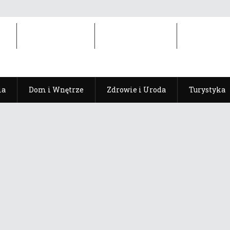
ia
Dom i Wnętrze
Zdrowie i Uroda
Turystyka
ia
Dom i Wnętrze
Zdrowie i Uroda
Turystyka