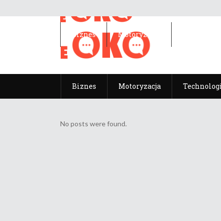
Biznes
Motoryzacja
Technolog
Biznes
Motoryzacja
Technolog
No posts were found.