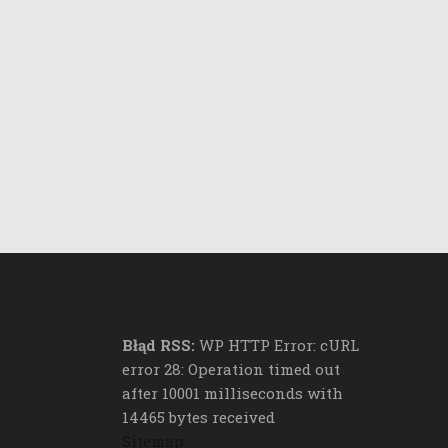
Błąd RSS:
WP HTTP Error: cURL
error 28: Operation timed out
after 10001 milliseconds with
14465 bytes received
Sitemap