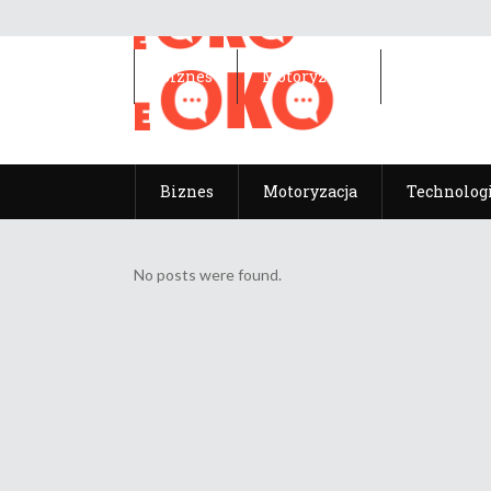
Biznes
Motoryzacja
Technolog
Biznes
Motoryzacja
Technolog
No posts were found.