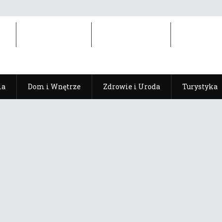
ia
Dom i Wnętrze
Zdrowie i Uroda
Turystyka
ia
Dom i Wnętrze
Zdrowie i Uroda
Turystyka