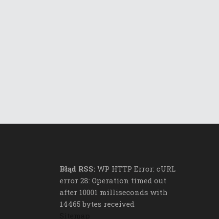
Błąd RSS:
WP HTTP Error: cURL
error 28: Operation timed out
after 10001 milliseconds with
14465 bytes received
Sitemap