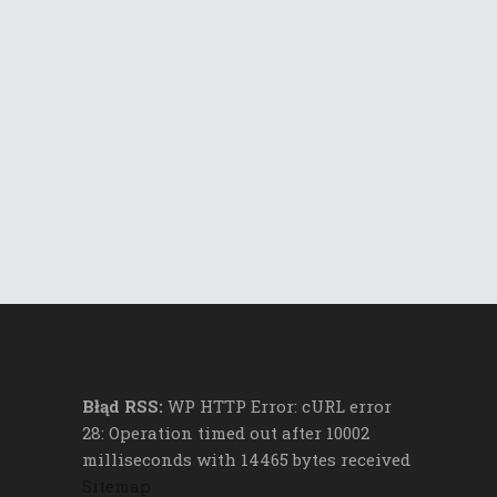
Błąd RSS:
WP HTTP Error: cURL error
28: Operation timed out after 10002
milliseconds with 14465 bytes received
Sitemap