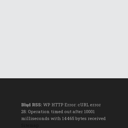
Błąd RSS:
WP HTTP Error: cURL error
28: Operation timed out after 10001
milliseconds with 14465 bytes received
Sitemap