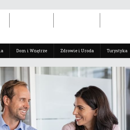
ia
Dom i Wnętrze
Zdrowie i Uroda
Turystyka
ia
Dom i Wnętrze
Zdrowie i Uroda
Turystyka