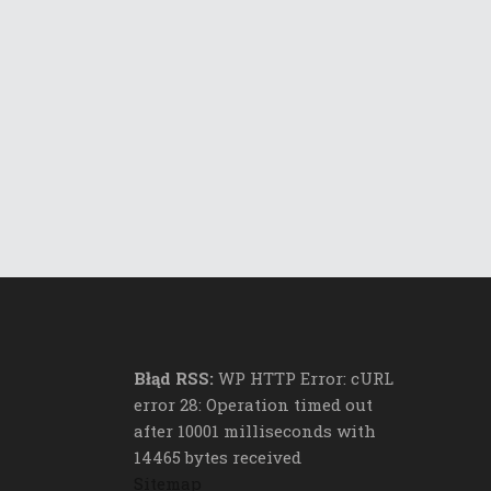
Błąd RSS:
WP HTTP Error: cURL
error 28: Operation timed out
after 10001 milliseconds with
14465 bytes received
Sitemap