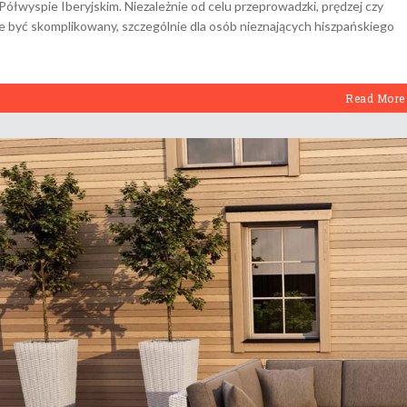
Półwyspie Iberyjskim. Niezależnie od celu przeprowadzki, prędzej czy
e być skomplikowany, szczególnie dla osób nieznających hiszpańskiego
Read More