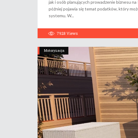
jak i osób planujących prowadzenie biznesu na 
później pojawia się temat podatków, który moż
systemu. W
7928
Views
Motoryzacja