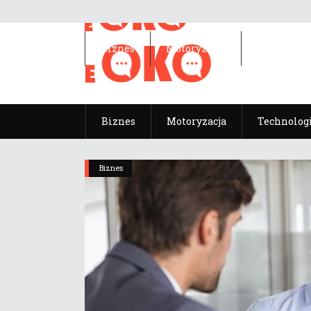
Biznes
Motoryzacja
Technolog
Biznes
Motoryzacja
Technolog
Biznes