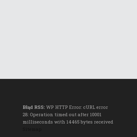
Błąd RSS:
WP HTTP Error: cURL error
28: Operation timed out after 10001
milliseconds with 14465 bytes received
Sitemap