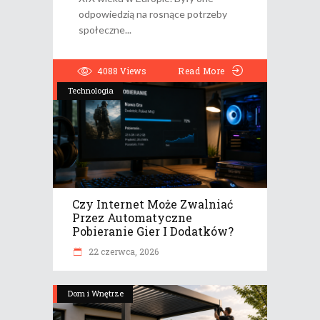
odpowiedzią na rosnące potrzeby
społeczne
4088
Views
Read More
Technologia
Czy Internet Może Zwalniać
Przez Automatyczne
Pobieranie Gier I Dodatków?
22 czerwca, 2026
Dom i Wnętrze