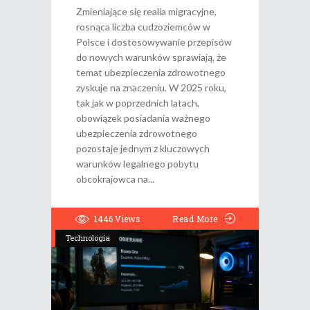
Zmieniające się realia migracyjne,
rosnąca liczba cudzoziemców w
Polsce i dostosowywanie przepisów
do nowych warunków sprawiają, że
temat ubezpieczenia zdrowotnego
zyskuje na znaczeniu. W 2025 roku,
tak jak w poprzednich latach,
obowiązek posiadania ważnego
ubezpieczenia zdrowotnego
pozostaje jednym z kluczowych
warunków legalnego pobytu
obcokrajowca na
1446
Views
Read More
Technologia