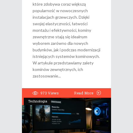
które zdobywa coraz większą
popularność w nowoczesnych
instalacjach grzewczych. Dzięki
swojej elastyczności, łatwości
montażu i efektywności, kominy
zewnętrzne stają się idealnym
wyborem zarówno dla nowych
budynków, jak i podczas modernizacji
istniejących systemów kominowych.
W artykule przedstawiamy zalety
kominów zewnętrznych, ich
zastosowanie
973
Views
Read More
Technologia