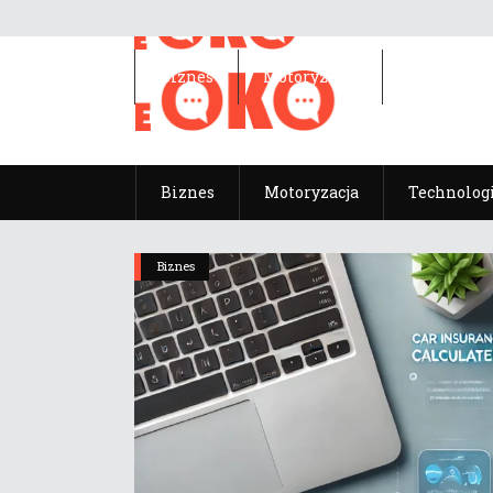
Biznes
Motoryzacja
Technolog
Biznes
Motoryzacja
Technolog
Biznes