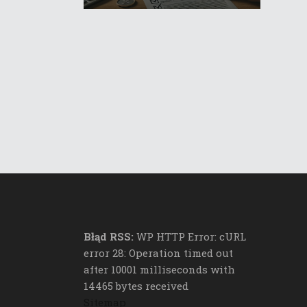
Błąd RSS:
WP HTTP Error: cURL
error 28: Operation timed out
after 10001 milliseconds with
14465 bytes received
Sitemap