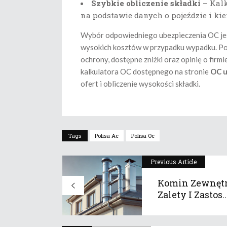
Szybkie obliczenie składki
– Kalk
na podstawie danych o pojeździe i kie
Wybór odpowiedniego ubezpieczenia OC jest
wysokich kosztów w przypadku wypadku. Pod
ochrony, dostępne zniżki oraz opinię o firm
kalkulatora OC dostępnego na stronie
OC u
ofert i obliczenie wysokości składki.
Tags
Polisa Ac
Polisa Oc
Previous Article
Komin Zewnętr
Zalety I Zastos..