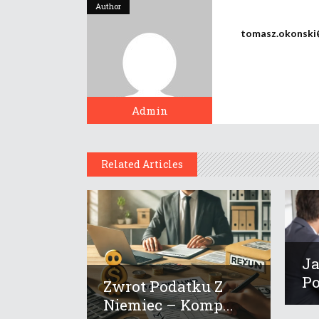
Author
tomasz.okonski
Admin
Related Articles
Ja
Po
Zwrot Podatku Z
Niemiec – Komp...