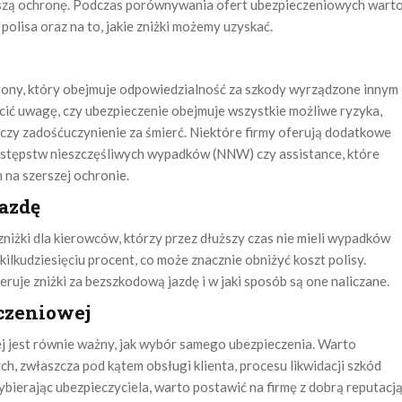
pszą ochronę. Podczas porównywania ofert ubezpieczeniowych wart
polisa oraz na to, jakie zniżki możemy uzyskać.
ony, który obejmuje odpowiedzialność za szkody wyrządzone innym
ć uwagę, czy ubezpieczenie obejmuje wszystkie możliwe ryzyka,
 czy zadośćuczynienie za śmierć. Niektóre firmy oferują dodatkowe
następstw nieszczęśliwych wypadków (NNW) czy assistance, które
 na szerszej ochronie.
azdę
niżki dla kierowców, którzy przez dłuższy czas nie mieli wypadków
 kilkudziesięciu procent, co może znacznie obniżyć koszt polisy.
ruje zniżki za bezszkodową jazdę i w jaki sposób są one naliczane.
czeniowej
 jest równie ważny, jak wybór samego ubezpieczenia. Warto
h, zwłaszcza pod kątem obsługi klienta, procesu likwidacji szkód
erając ubezpieczyciela, warto postawić na firmę z dobrą reputacją