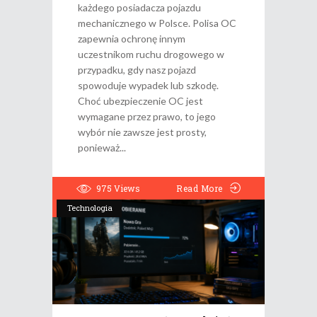
każdego posiadacza pojazdu
mechanicznego w Polsce. Polisa OC
zapewnia ochronę innym
uczestnikom ruchu drogowego w
przypadku, gdy nasz pojazd
spowoduje wypadek lub szkodę.
Choć ubezpieczenie OC jest
wymagane przez prawo, to jego
wybór nie zawsze jest prosty,
ponieważ
975
Views
Read More
Technologia