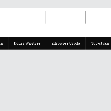
ia
Dom i Wnętrze
Zdrowie i Uroda
Turystyka
ia
Dom i Wnętrze
Zdrowie i Uroda
Turystyka