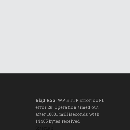
Błąd RSS:
WP HTTP Error: cURL
error 28: Operation timed out
after 10001 milliseconds with
14465 bytes received
Sitemap