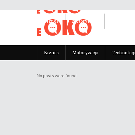
Biznes
Motoryzacja
Technolog
Biznes
Motoryzacja
Technolog
No posts were found.