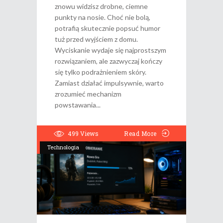
znowu widzisz drobne, ciemne
punkty na nosie. Choć nie bolą,
potrafią skutecznie popsuć humor
tuż przed wyjściem z domu.
Wyciskanie wydaje się najprostszym
rozwiązaniem, ale zazwyczaj kończy
się tylko podrażnieniem skóry.
Zamiast działać impulsywnie, warto
zrozumieć mechanizm
powstawania
499
Views
Read More
Technologia