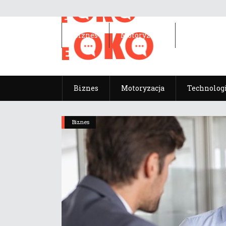
Biznes
Motoryzacja
Technolog
Biznes
Motoryzacja
Technolog
Biznes