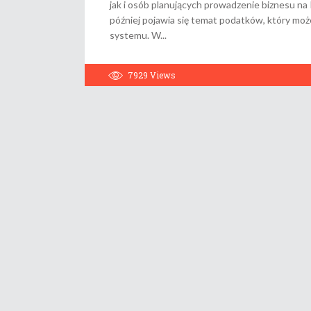
jak i osób planujących prowadzenie biznesu na 
później pojawia się temat podatków, który moż
systemu. W
7929
Views