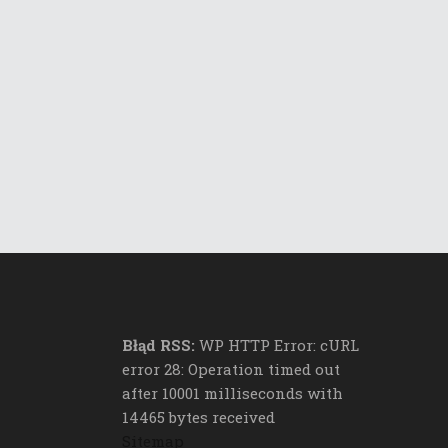
Błąd RSS:
WP HTTP Error: cURL
error 28: Operation timed out
after 10001 milliseconds with
14465 bytes received
Sitemap