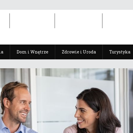
ia
Dom i Wnętrze
Zdrowie i Uroda
Turystyka
ia
Dom i Wnętrze
Zdrowie i Uroda
Turystyka