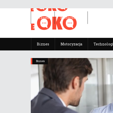
Biznes
Motoryzacja
Technolog
Biznes
Motoryzacja
Technolog
Biznes