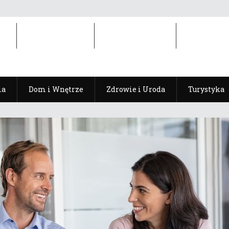
ia
Dom i Wnętrze
Zdrowie i Uroda
Turystyka
ia
Dom i Wnętrze
Zdrowie i Uroda
Turystyka