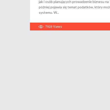
jak i osób planujących prowadzenie biznesu na 
później pojawia się temat podatków, który moż
systemu. W
7929
Views