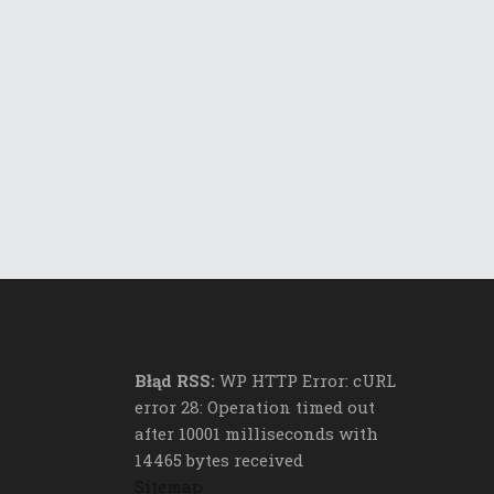
Błąd RSS:
WP HTTP Error: cURL
error 28: Operation timed out
after 10001 milliseconds with
14465 bytes received
Sitemap