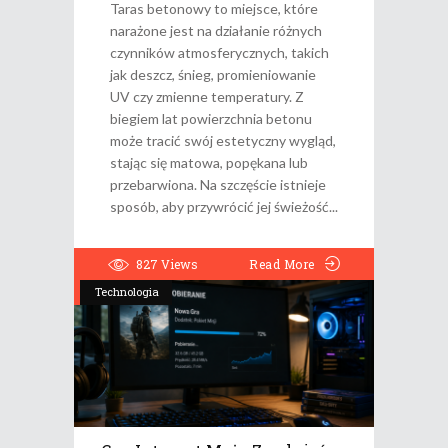
Taras betonowy to miejsce, które
narażone jest na działanie różnych
czynników atmosferycznych, takich
jak deszcz, śnieg, promieniowanie
UV czy zmienne temperatury. Z
biegiem lat powierzchnia betonu
może tracić swój estetyczny wygląd,
stając się matowa, popękana lub
przebarwiona. Na szczęście istnieje
sposób, aby przywrócić jej świeżość
827
Views
Read More
Technologia