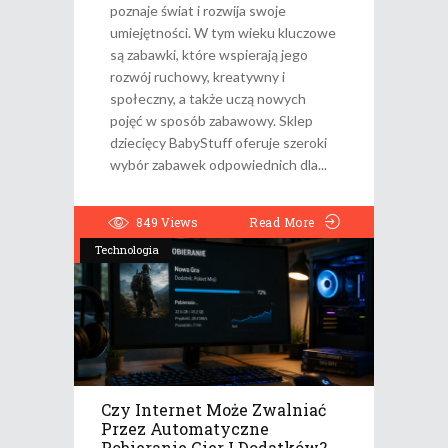
poznaje świat i rozwija swoje
umiejętności. W tym wieku kluczowe
są zabawki, które wspierają jego
rozwój ruchowy, kreatywny i
społeczny, a także uczą nowych
pojęć w sposób zabawowy. Sklep
dziecięcy BabyStuff oferuje szeroki
wybór zabawek odpowiednich dla
849
Views
Read More
Technologia
Czy Internet Może Zwalniać
Przez Automatyczne
Pobieranie Gier I Dodatków?