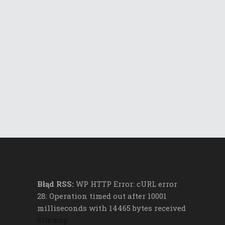
Błąd RSS:
WP HTTP Error: cURL error
28: Operation timed out after 10001
milliseconds with 14465 bytes received
Sitemap